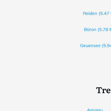
Reiden (5.47 
Büron (5.78 
Geuensee (5.94
Tre
Aargau