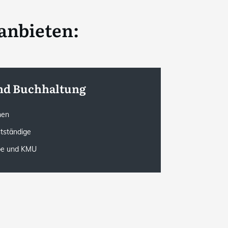
anbieten:
nd Buchhaltung
onen
stständige
rbe und KMU