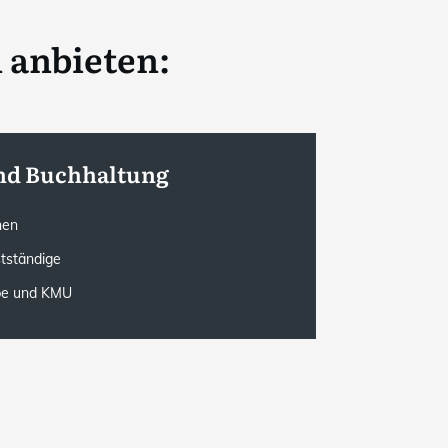
 anbieten:
nd Buchhaltung
onen
stständige
rbe und KMU