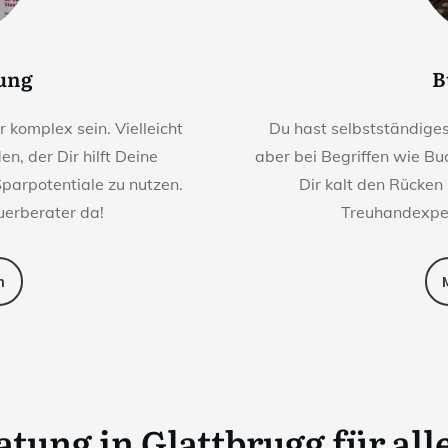
rung
B
komplex sein. Vielleicht
Du hast selbstständige
n, der Dir hilft Deine
aber bei Begriffen wie Bu
Sparpotentiale zu nutzen.
Dir kalt den Rücken
uerberater da!
Treuhandexper
n
ratung
in
Glattbrugg
für all