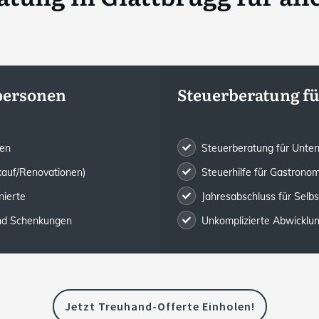
tpersonen
Steuerberatung f
gen
Steuerberatung für Unte
kauf/Renovationen)
Steuerhilfe für Gastronom
nierte
Jahresabschluss für Selb
und Schenkungen
Unkomplizierte Abwicklung 
Jetzt Treuhand-Offerte Einholen!