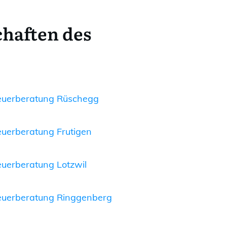
chaften des
euerberatung Rüschegg
euerberatung Frutigen
euerberatung Lotzwil
euerberatung Ringgenberg