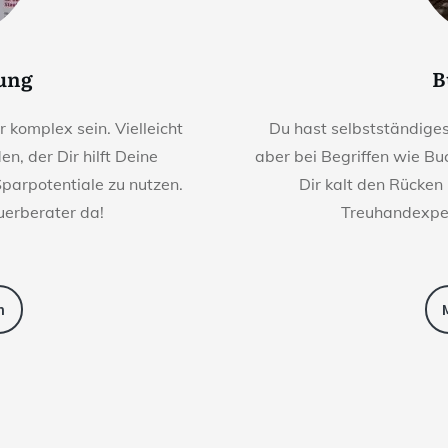
rung
B
komplex sein. Vielleicht
Du hast selbstständige
n, der Dir hilft Deine
aber bei Begriffen wie Bu
Sparpotentiale zu nutzen.
Dir kalt den Rücken
uerberater da!
Treuhandexper
n