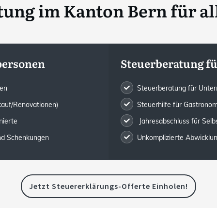
ung im Kanton Bern für al
tpersonen
Steuerberatung f
gen
Steuerberatung für Unte
kauf/Renovationen)
Steuerhilfe für Gastronom
nierte
Jahresabschluss für Selb
und Schenkungen
Unkomplizierte Abwicklung 
Jetzt Steuererklärungs-Offerte Einholen!