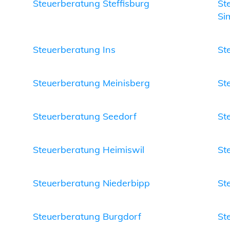
Steuerberatung Steffisburg
St
Si
Steuerberatung Ins
St
Steuerberatung Meinisberg
St
Steuerberatung Seedorf
St
Steuerberatung Heimiswil
St
Steuerberatung Niederbipp
St
Steuerberatung Burgdorf
St