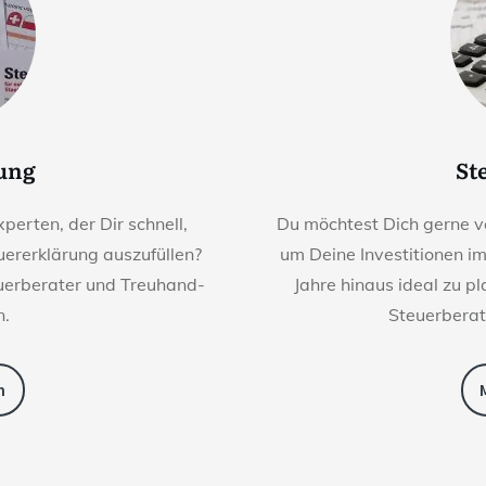
rung
St
perten, der Dir schnell,
Du möchtest Dich gerne v
euererklärung auszufüllen?
um Deine Investitionen i
euerberater und Treuhand-
Jahre hinaus ideal zu p
n.
Steuerberat
n