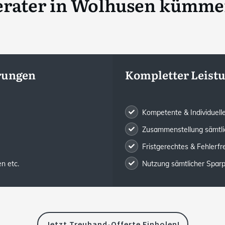
erater
in
Wolhusen
kümmern
rungen
Kompletter Leis
Kompetente & Individuel
Zusammenstellung sämtli
Fristgerechtes & Fehlerfr
n etc.
Nutzung sämtlicher Sparp
Jetzt Treuhand-Offerte Einholen!