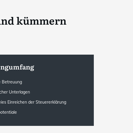
land kümmern
tungumfang
le Betreuung
cher Unterlagen
eies Einreichen der Steuererklärung
otentiale