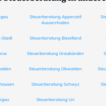
rgau
Steuerberatung Appenzell
St
Ausserrhoden
-Stadt
Steuerberatung Baselland
arus
Steuerberatung Graubünden
S
walden
Steuerberatung Obwalden
Ste
fhausen
Steuerberatung Schwyz
St
rgau
Steuerberatung Uri