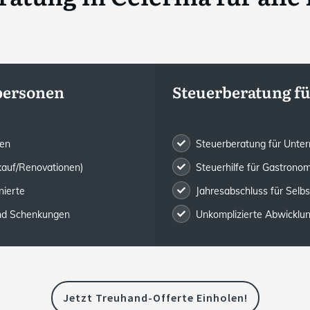
tpersonen
Steuerberatung f
gen
Steuerberatung für Unte
kauf/Renovationen)
Steuerhilfe für Gastronom
nierte
Jahresabschluss für Selb
und Schenkungen
Unkomplizierte Abwicklung 
Jetzt Treuhand-Offerte Einholen!