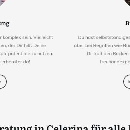
rung
B
komplex sein. Vielleicht
Du hast selbstständige
n, der Dir hilft Deine
aber bei Begriffen wie Bu
Sparpotentiale zu nutzen.
Dir kalt den Rücken
uerberater da!
Treuhandexper
n
eratung
in
Celerina
für alle