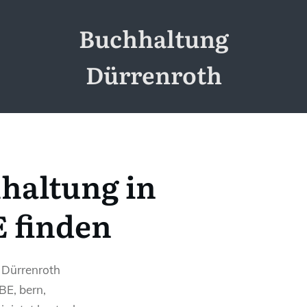
Buchhaltung
Dürrenroth
haltung in
 finden
n Dürrenroth
BE, bern,