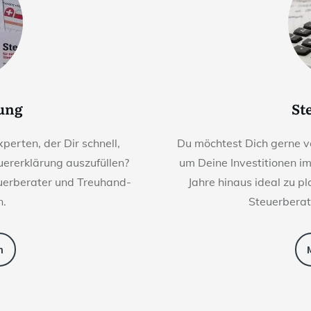
rung
St
perten, der Dir schnell,
Du möchtest Dich gerne v
euererklärung auszufüllen?
um Deine Investitionen i
euerberater und Treuhand-
Jahre hinaus ideal zu p
n.
Steuerberat
n