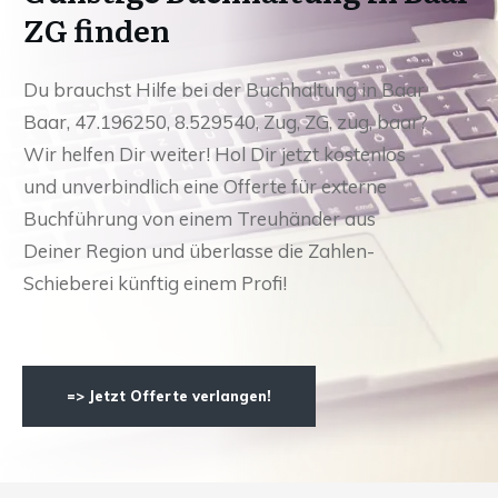
ZG finden
Du brauchst Hilfe bei der Buchhaltung in Baar
Baar, 47.196250, 8.529540, Zug, ZG, zug, baar?
Wir helfen Dir weiter! Hol Dir jetzt kostenlos
und unverbindlich eine Offerte für externe
Buchführung von einem Treuhänder aus
Deiner Region und überlasse die Zahlen-
Schieberei künftig einem Profi!
=> Jetzt Offerte verlangen!