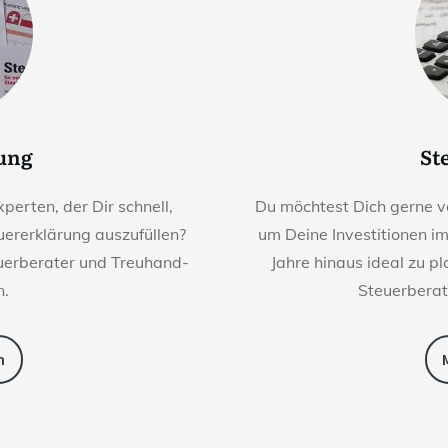
rung
St
perten, der Dir schnell,
Du möchtest Dich gerne v
euererklärung auszufüllen?
um Deine Investitionen i
euerberater und Treuhand-
Jahre hinaus ideal zu p
n.
Steuerberat
n