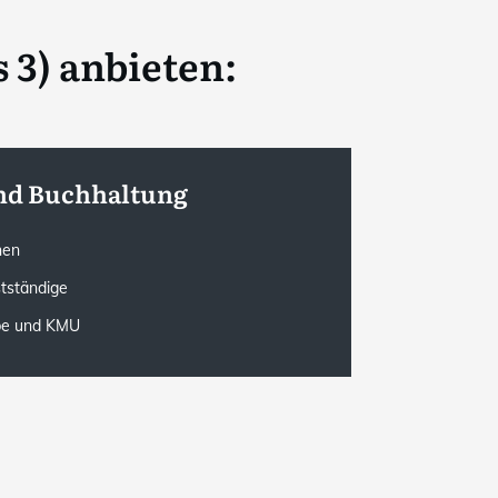
 3) anbieten:
nd Buchhaltung
onen
stständige
rbe und KMU