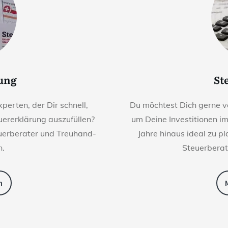
rung
St
perten, der Dir schnell,
Du möchtest Dich gerne v
euererklärung auszufüllen?
um Deine Investitionen i
euerberater und Treuhand-
Jahre hinaus ideal zu p
n.
Steuerberat
n