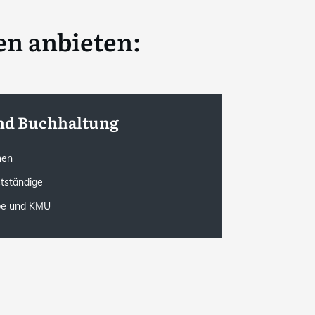
n anbieten:
nd Buchhaltung
onen
stständige
rbe und KMU