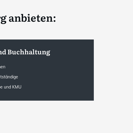
g anbieten:
nd Buchhaltung
onen
stständige
rbe und KMU