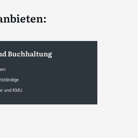
anbieten:
nd Buchhaltung
onen
stständige
rbe und KMU