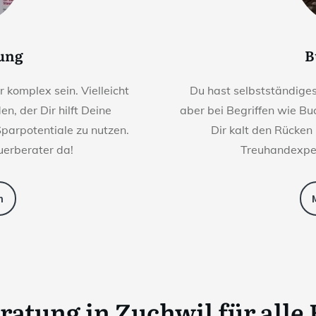
rung
B
komplex sein. Vielleicht
Du hast selbstständige
n, der Dir hilft Deine
aber bei Begriffen wie Bu
Sparpotentiale zu nutzen.
Dir kalt den Rücken
uerberater da!
Treuhandexper
n
eratung
in
Zuchwil
für alle