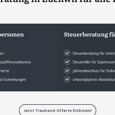
tpersonen
Steuerberatung f
gen
Steuerberatung für Unte
kauf/Renovationen)
Steuerhilfe für Gastronom
nierte
Jahresabschluss für Selb
und Schenkungen
Unkomplizierte Abwicklung 
Jetzt Treuhand-Offerte Einholen!