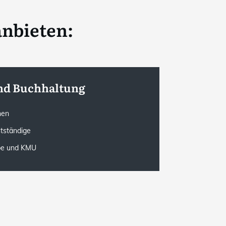
anbieten:
nd Buchhaltung
onen
stständige
rbe und KMU