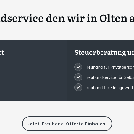
dservice den wir in
Olten 
rt
Steuerberatung u
Treuhand für Privatpers
Treuhandservice für Selb
Treuhand für Kleingewe
Jetzt Treuhand-Offerte Einholen!