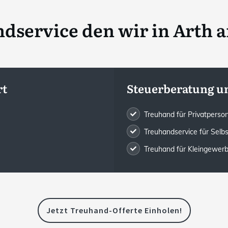
dservice den wir in
Arth a
rt
Steuerberatung u
Treuhand für Privatpers
Treuhandservice für Selb
Treuhand für Kleingewe
Jetzt Treuhand-Offerte Einholen!