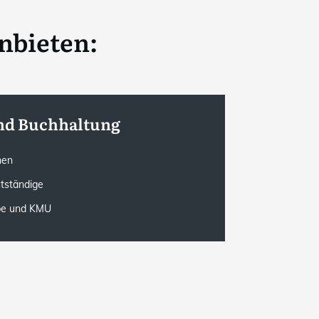
nbieten:
nd Buchhaltung
onen
stständige
rbe und KMU