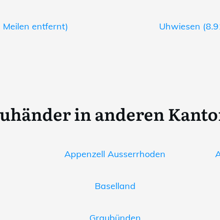
 Meilen entfernt)
Uhwiesen (8.91
uhänder in anderen Kant
Appenzell Ausserrhoden
A
Baselland
Graubünden