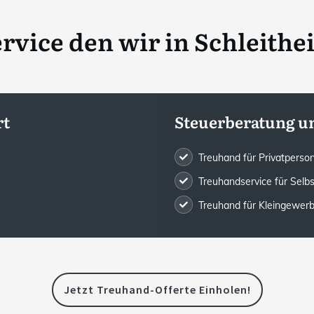
rvice den wir in
Schleithe
rt
Steuerberatung u
Treuhand für Privatpers
Treuhandservice für Selb
Treuhand für Kleingewe
Jetzt Treuhand-Offerte Einholen!