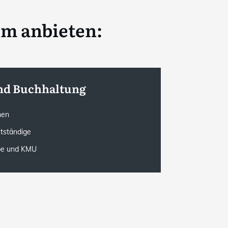
im anbieten:
nd Buchhaltung
onen
stständige
rbe und KMU