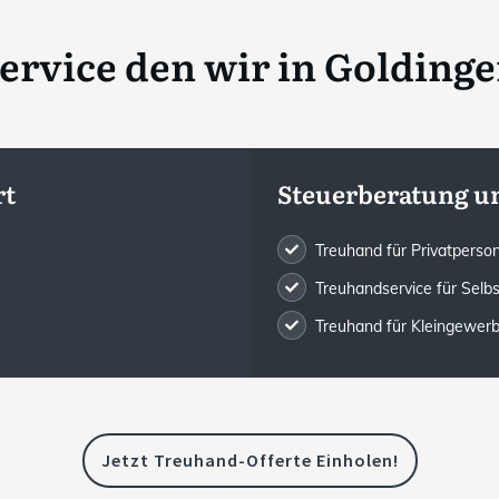
rvice den wir in
Goldinge
rt
Steuerberatung u
Treuhand für Privatpers
Treuhandservice für Selb
Treuhand für Kleingewe
Jetzt Treuhand-Offerte Einholen!