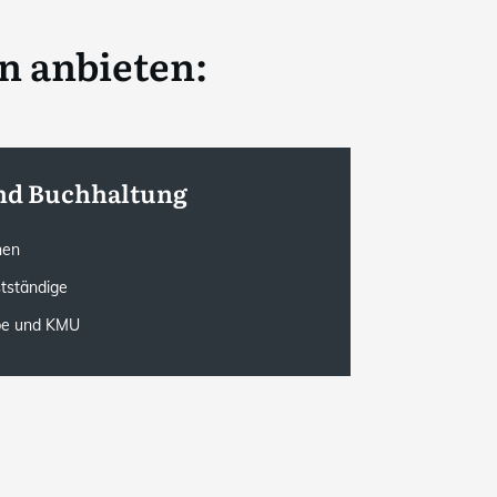
n anbieten:
nd Buchhaltung
onen
stständige
rbe und KMU