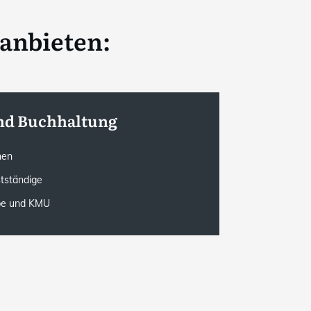
anbieten:
nd Buchhaltung
onen
stständige
rbe und KMU