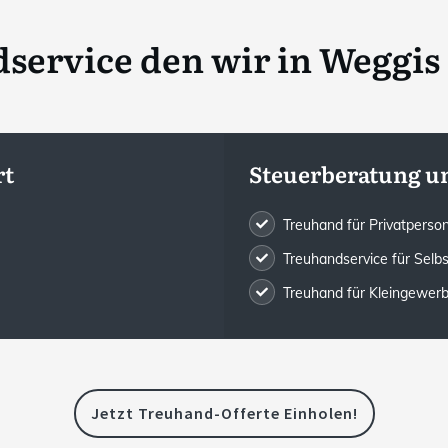
service den wir in
Weggis 
rt
Steuerberatung u
Treuhand für Privatpers
Treuhandservice für Selb
Treuhand für Kleingewe
Jetzt Treuhand-Offerte Einholen!