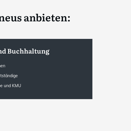
neus anbieten:
nd Buchhaltung
onen
stständige
rbe und KMU