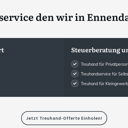
ervice den wir in
Ennenda
rt
Steuerberatung u
Treuhand für Privatpers
Treuhandservice für Selb
Treuhand für Kleingewe
Jetzt Treuhand-Offerte Einholen!