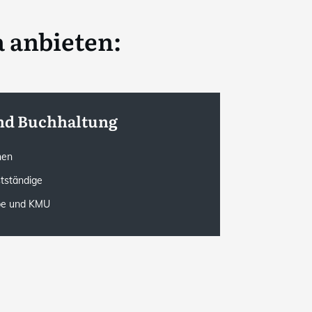
 anbieten:
nd Buchhaltung
onen
stständige
rbe und KMU