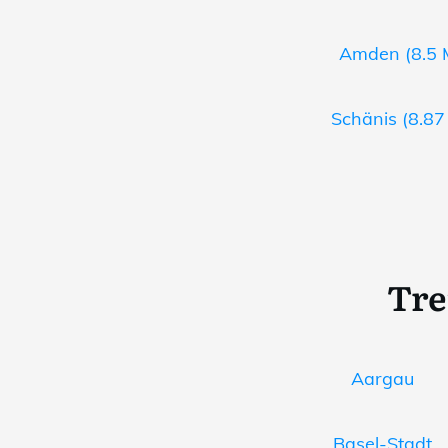
Amden (8.5 M
Schänis (8.87
Tre
Aargau
Basel-Stadt