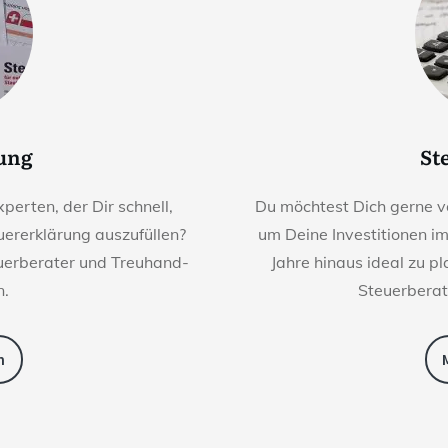
rung
St
perten, der Dir schnell,
Du möchtest Dich gerne v
euererklärung auszufüllen?
um Deine Investitionen i
euerberater und Treuhand-
Jahre hinaus ideal zu p
n.
Steuerberat
n