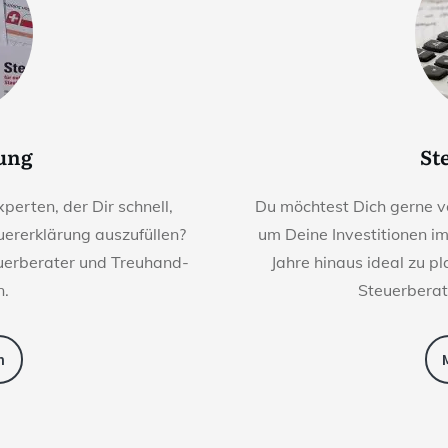
rung
St
perten, der Dir schnell,
Du möchtest Dich gerne v
euererklärung auszufüllen?
um Deine Investitionen i
euerberater und Treuhand-
Jahre hinaus ideal zu p
n.
Steuerberat
n