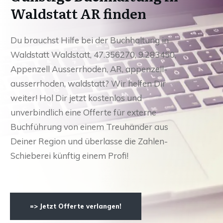
Waldstatt AR finden
Du brauchst Hilfe bei der Buchhaltung in
Waldstatt Waldstatt, 47.356270, 9.283450,
Appenzell Ausserrhoden, AR, appenzell-
ausserrhoden, waldstatt? Wir helfen Dir
weiter! Hol Dir jetzt kostenlos und
unverbindlich eine Offerte für externe
Buchführung von einem Treuhänder aus
Deiner Region und überlasse die Zahlen-
Schieberei künftig einem Profi!
=> Jetzt Offerte verlangen!