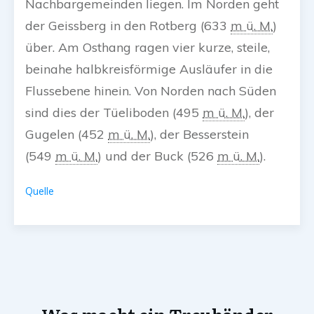
Nachbargemeinden liegen. Im Norden geht
der Geissberg in den Rotberg (
633
m ü. M.
)
über. Am Osthang ragen vier kurze, steile,
beinahe halbkreisförmige Ausläufer in die
Flussebene hinein. Von Norden nach Süden
sind dies der Tüeliboden (
495
m ü. M.
), der
Gugelen (
452
m ü. M.
), der Besserstein
(
549
m ü. M.
) und der Buck (
526
m ü. M.
).
Quelle