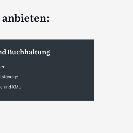
 anbieten:
nd Buchhaltung
onen
stständige
rbe und KMU