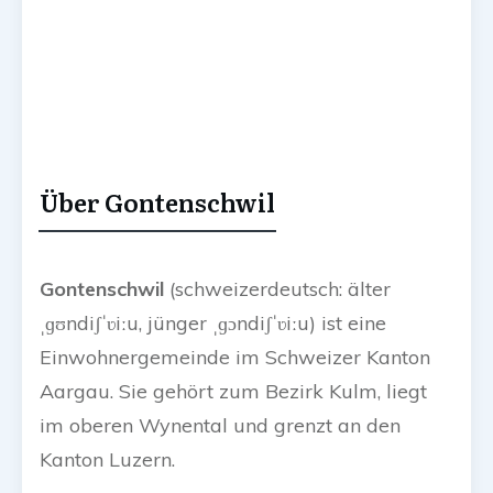
Über Gontenschwil
Gontenschwil
(schweizerdeutsch: älter
ˌɡʊndiʃˈʋiːu
, jünger
ˌɡɔndiʃˈʋiːu
) ist eine
Einwohnergemeinde im Schweizer Kanton
Aargau. Sie gehört zum Bezirk Kulm, liegt
im oberen Wynental und grenzt an den
Kanton Luzern.