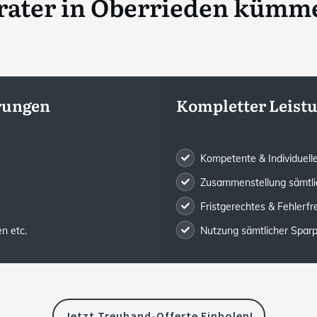
rater
in
Oberrieden
kümmer
rungen
Kompletter Leis
Kompetente & Individuel
Zusammenstellung sämtli
Fristgerechtes & Fehlerfr
n etc.
Nutzung sämtlicher Sparp
Jetzt Treuhand-Offerte Einholen!