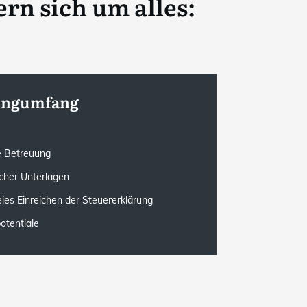
n sich um alles:
tungumfang
le Betreuung
cher Unterlagen
eies Einreichen der Steuererklärung
otentiale