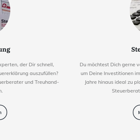
rung
St
perten, der Dir schnell,
Du möchtest Dich gerne v
euererklärung auszufüllen?
um Deine Investitionen i
euerberater und Treuhand-
Jahre hinaus ideal zu p
n.
Steuerberat
n